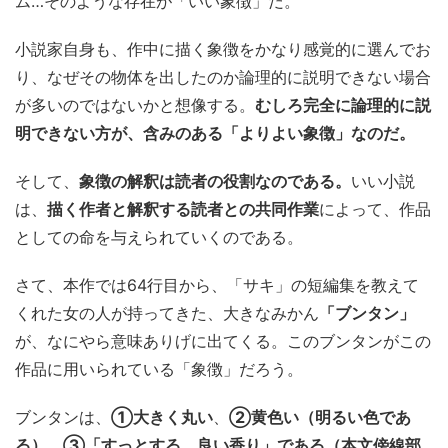
ム…そのような存在が「いい象徴」だ。
小説家自身も、作中に描く象徴をかなり感覚的に選んでお
り、なぜその物体を出したのか論理的に説明できない場合
が多いのではないかと想像する。
むしろ完全に論理的に説
明できない方が、含みのある「よりよい象徴」なのだ。
そして、
象徴の解釈は読者の役割なのである。
いい小説
は、
描く作者と解釈する読者との共同作業
によって、作品
としての命を与えられていくのである。
さて、本作では64行目から、「サキ」の短編集を教えて
くれた女の人が持ってきた、大きなみかん
「ブンタン」
が、なにやら意味ありげに出てくる。このブンタンがこの
作品に用いられている「象徴」だろう。
ブンタンは、
①大きく丸い
、
②黄色い（明るい色であ
る）
、
③「すっとする、良い香り」である（本文傍線部