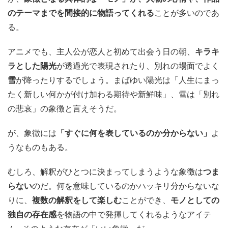
のテーマまでを間接的に物語ってくれる
ことが多いのであ
る。
アニメでも、主人公が恋人と初めて出会う日の朝、
キラキ
ラとした陽光
が透過光で表現されたり、別れの場面でよく
雪
が降ったりするでしょう。まばゆい陽光は「人生にまっ
たく新しい何かが付け加わる期待や新鮮味」、雪は「別れ
の悲哀」の象徴と言えそうだ。
が、象徴には
「すぐに何を表しているのか分からない」
よ
うなものもある。
むしろ、解釈がひとつに決まってしまうような象徴は
つま
らない
のだ。何を意味しているのかハッキリ分からないな
りに、
複数の解釈をして楽しむ
ことができ、
モノとしての
独自の存在感
を物語の中で発揮してくれるようなアイテ