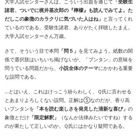
大学入試センターさんは、こういう出題を通じて
「受験生
諸君、ついでに梶井基次郎の『檸檬』も読んでみてよ。た
だしこの象徴のカラクリに気づいた人はね」
と言ってくれ
ているのである。受験生諸君、ありがたく拝聴したまえ。
大学入試センターさん万歳。
さて、そういう目で本問
「問５」
を見てみよう。紙数の関
係で選択肢はいちいち掲げないが、「ブンタン」の意味を
問うている問題だから、
小説全体のテーマ
にかかわる重要
な設問である。
…とはいえ、これはけっこう紛らわしく、Ｑ氏に言わせる
とあまりよろしくない設問。正解は⑤なのだが、香り高
いブンタンを
「本を読む楽しさを発見した清新な喜び」
の
象徴とだけ
「限定解釈」
（なんか法律みたいですね）する
のが果たして正しいのか。Ｑ氏にはかなり疑問である。