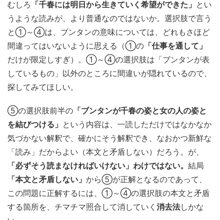
むしろ
「千春には明日から生きていく希望ができた」
とい
うような読みが、より普通なのではないか。選択肢で言う
と①～④は、ブンタンの意味については、どれもさほど
間違ってはいないように思える（①の
「仕事を通して」
だけが限定しすぎ）。①～④の選択肢は「ブンタンが表
しているもの」以外のところに間違いが隠れているので、
探してみてほしい。
⑤の選択肢前半の
「ブンタンが千春の姿と女の人の姿と
を結びつける」
という内容は、一読しただけではなかなか
気づかない解釈で、確かにそう解釈でき、なおかつ新鮮な
「読み」だからよい（本文と矛盾しない）だろう。が、
「必ずそう読まなければいけない」わけではない。
結局
「本文と矛盾しない」
から⑤が正解となるのであって、
この問題に正解するには、①～④の選択肢の本文と矛盾
する箇所を、チマチマ照合して消していく
消去法
しかな