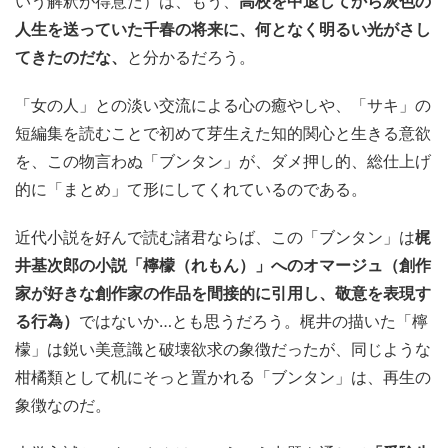
いう解釈が得意だ）は、もう、
高校を中退してから灰色の
人生を送っていた千春の将来に、何となく明るい光がさし
てきたのだな、
と分かるだろう。
「女の人」との淡い交流による心の癒やしや、「サキ」の
短編集を読むことで初めて芽生えた知的関心と生きる意欲
を、この物言わぬ「ブンタン」が、ダメ押し的、総仕上げ
的に「まとめ」て形にしてくれているのである。
近代小説を好んで読む諸君ならば、この「ブンタン」は
梶
井基次郎の小説「檸檬（れもん）」へのオマージュ（創作
家が好きな創作家の作品を間接的に引用し、敬意を表現す
る行為）
ではないか…とも思うだろう。梶井の描いた「檸
檬」は鋭い美意識と破壊欲求の象徴だったが、同じような
柑橘類として机にそっと置かれる「ブンタン」は、再生の
象徴なのだ。