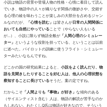
小説は物語の背景や登場人物の性格・心情に着目して読ん
でいき、物語中の人々が織りなす関係の微妙さや、交錯す
る心理の綾を味わうことが楽しみの大部分を占めるジャン
ルなのだが、
「心情を読む」
は皆さんが
日常の人間関係に
おいても自然にやっている
ことで（やらない人もいる
が…）、小説に限らず物語全般が
「人間心理のシミュレー
ター」
というような役割を担っている、ということは以前
に述べた。パイロットの訓練に使うフライト・シミュレー
ターみたいなもんですね。
どこかの国の研究結果によると、
小説をよく読んだり、物
語を見聞きしたりすることを好む人は、他人の心理状態を
察知することに長けている
そうだ。案の定ですね。
だからこそ
「人間よりも『事物』が好き」
な傾向のある
（サイエンティスト含む）人は、物語の解読が苦手なのか
もしれない。わたくしQ氏は物語が好きなので、そういう