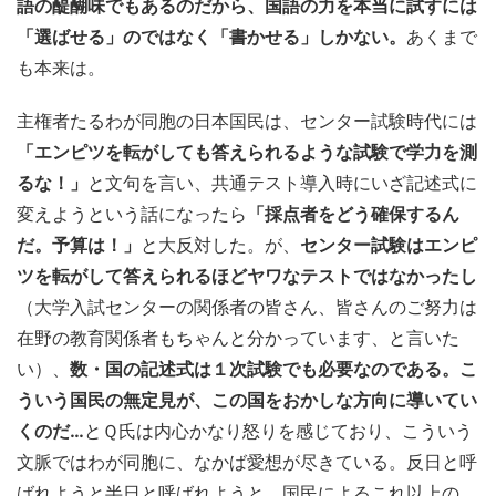
語の醍醐味でもあるのだから、国語の力を本当に試すには
「選ばせる」のではなく「書かせる」しかない。
あくまで
も本来は。
主権者たるわが同胞の日本国民は、センター試験時代には
「エンピツを転がしても答えられるような試験で学力を測
るな！」
と文句を言い、共通テスト導入時にいざ記述式に
変えようという話になったら
「採点者をどう確保するん
だ。予算は！」
と大反対した。が、
センター試験はエンピ
ツを転がして答えられるほどヤワなテストではなかったし
（大学入試センターの関係者の皆さん、皆さんのご努力は
在野の教育関係者もちゃんと分かっています、と言いた
い）、
数・国の記述式は１次試験でも必要なのである。
こ
ういう国民の無定見が、この国をおかしな方向に導いてい
くのだ…
とＱ氏は内心かなり怒りを感じており、こういう
文脈ではわが同胞に、なかば愛想が尽きている。反日と呼
ばれようと半日と呼ばれようと、国民によるこれ以上の