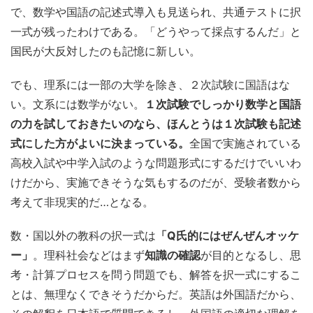
で、数学や国語の記述式導入も見送られ、共通テストに択
一式が残ったわけである。「どうやって採点するんだ」と
国民が大反対したのも記憶に新しい。
でも、理系には一部の大学を除き、２次試験に国語はな
い。文系には数学がない。
１次試験でしっかり数学と国語
の力を試しておきたいのなら、ほんとうは１次試験も記述
式にした方がよいに決まっている。
全国で実施されている
高校入試や中学入試のような問題形式にするだけでいいわ
けだから、実施できそうな気もするのだが、受験者数から
考えて非現実的だ…となる。
数・国以外の教科の択一式は
「Q氏的にはぜんぜんオッケ
ー」
。理科社会などはまず
知識の確認
が目的となるし、思
考・計算プロセスを問う問題でも、解答を択一式にするこ
とは、無理なくできそうだからだ。英語は外国語だから、