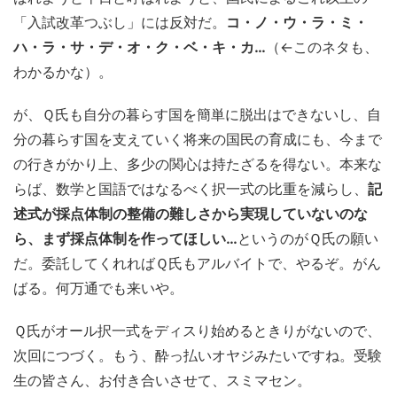
「入試改革つぶし」には反対だ。
コ・ノ・ウ・ラ・ミ・
ハ・ラ・サ・デ・オ・ク・ベ・キ・カ…
（←このネタも、
わかるかな）。
が、Ｑ氏も自分の暮らす国を簡単に脱出はできないし、自
分の暮らす国を支えていく将来の国民の育成にも、今まで
の行きがかり上、多少の関心は持たざるを得ない。本来な
らば、数学と国語ではなるべく択一式の比重を減らし、
記
述式が採点体制の整備の難しさから実現していないのな
ら、まず採点体制を作ってほしい…
というのがＱ氏の願い
だ。委託してくれればＱ氏もアルバイトで、やるぞ。がん
ばる。何万通でも来いや。
Ｑ氏がオール択一式をディスり始めるときりがないので、
次回につづく。もう、酔っ払いオヤジみたいですね。受験
生の皆さん、お付き合いさせて、スミマセン。