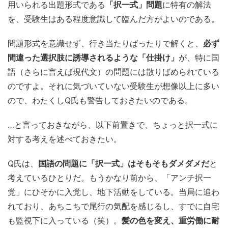
用いられる出題形式である
「択一式」問題
に特有の解法
を、受験生はある程度意識して臨んだ方がよいのである。
問題形式を意識せず、行き当たりばったりで解くと、
必ず
間違った選択肢に誘導されるような「仕掛け」
が、特に国
語（さらに言えば現代文）の問題には散りばめられている
のですよ。それに気づいていない受験生が想像以上に多い
ので、わたくしQ氏も警告しておきたいのである。
…と言っておきながら、以下前置きで、ちょっと択一式に
対する考えを述べておきたい。
Q氏は、
国語の問題に「択一式」はそもそもダメダメだ
と
考えているひとりだ。もうかなり前から、「アンチ択一
党」にひそかに入党し、地下活動をしている。当局に追わ
れており、あちこちで尾行の気配を感じるし、すでに自宅
も監視下に入っている（笑）。
髪の色を変え、重労働に耐