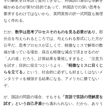
その解釈を日本語で質問できるし、外国語の適切な理解を
確かめるのが第1の目的であって、外国語での深い思考を
要求するわけではないから、英問英答の択一式問題も無理
なく作れる。
だが、
数学は思考プロセスそのものを見る必要があり、
部
分点を与えられるところでは、与えられる形式にした方が
公平だ。思考プロセスが正しくて、軽微なミスで解答の数
値が違っている場合、採点も軽微な減点で済ませるのが
「人の道」だろう。計算結果を重視しすぎると、「注意力
を試す」目的に役立つというより、
「軽微なミスに目くじ
らを立てる」
という、社会的に必ずしも好ましくはないメ
ンタリティを補強する結果になる。アメリカに勝てない
ぞ。
が、国語の問題の場合、そもそも
「言語で言語の理解度を
試す」という自己矛盾
から逃れられない。だから、ありう