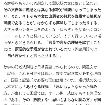
る解答をあらかじめ想定して選択肢の文に落とし込むと、
その文自体に題意とは異なる解釈が可能になってしまった
り、また、そもそも本文に出題者の解釈を逸脱する解釈が
可能であることが、はからずも露呈してしまったりする。
大学入試センターはそのような「ゆらぎ」をなるべくコン
トロールしようと努力しているが、うまく行っていない場
面がときどき見られる。
「言葉で言葉の理解を試す」こと
には、原理的な矛盾が含まれている
のだ（評論用語では
「自己言及性」
と言ったりする）。
数学の記述式問題は日常言語で作られるので、問題文が
「誤読」される可能性は低い。数学で記述式が必要な理由
と、国語で記述式が必要な理由は違うのだ。選択肢の文に
も本文にも
「ありうる誤読」「思いもよらなかった読み
方」
が生じうる国語では、オール択一式はそもそも無理な
のである。
その「誤読」や「思いもよらない読み方」が国