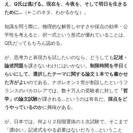
え、Q氏は逃げる。現在を、今夜を、そして明日を生きる
ために…
（←このネタ、わかるかな）。
知識を問う際に、物理的な解答しやすさや採点の効率・公
平性を考えると、択一式という形式が優れていることは、
Q氏だってもちろん認める。
が、思考力と表現力を試したいのなら、どうしても
記述・
論述問題
を課さないわけにはいかない。
制限時間を半日く
らいにして、選択したテーマに関する論文１本でも書かせ
た方がよい
のである。ナポレオン１世が創設したというフ
ランスのバカロレアでは、数十万人の受験者に対して
「哲
学」の論文試験
が課される…というのは有名だ。
採点をど
うやっているのか
に興味がある。
が、日本では、何より２段階選抜の１次試験で、そこまで
「濃ゆい」記述式をやる必要はないだろう…ということ